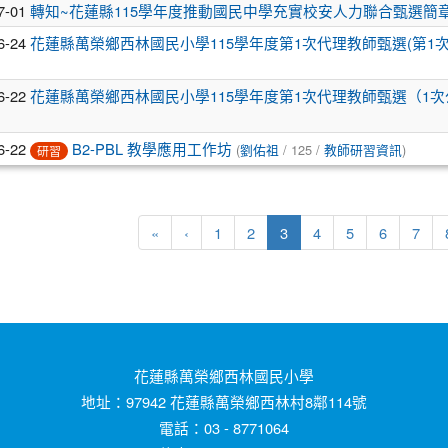
7-01
轉知~花蓮縣115學年度推動國民中學充實校安人力聯合甄選簡
6-24
花蓮縣萬榮鄉西林國民小學115學年度第1次代理教師甄選(第1
6-22
花蓮縣萬榮鄉西林國民小學115學年度第1次代理教師甄選（1次
6-22
B2-PBL 教學應用工作坊
(
劉佑祖
/ 125 /
教師研習資訊
)
研習
第一頁
上一頁
(目前頁次)
«
‹
1
2
3
4
5
6
7
花蓮縣萬榮鄉西林國民小學
地址：97942 花蓮縣萬榮鄉西林村8鄰114號
電話：03 - 8771064