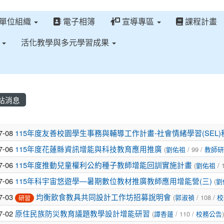
單位組織
電子相簿
宣導專區
課程計畫
區
活化教學與多元學習成果
站消息
章列表
7-08
115年度友善校園學生事務與輔導工作計畫-社會情緒學習(SEL
7-06
115年度花蓮縣資訊增能與科技教育應用推廣
(
劉佑祖
/ 99 /
教師研
7-06
115年度推動兒童權利公約種子教師增能回訓實施計畫
(
劉佑祖
/ 
7-06
115年科宇宙悠遊學—暑期數位教材推廣教師應用增能營(三)
(
劉
7-03
均衡飲食教具共同設計工作坊招募說明會
(
郭淑禎
/ 108 /
校
研習
7-02
原住民族防災教育議題教學設計增能研習
(
譚香蓮
/ 110 /
校務公告
)