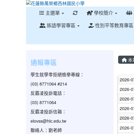
重新取得佈景設定
主選單
學校簡介
族語學習專區
性別平等教育專
本
通報專區
學生就學零拒絕檢舉專線：
文
2026-0
(03) 8771064 #214
2026-0
反霸凌投訴電話：
2026-0
(03) 8771064
2026-0
反霸凌投訴信箱：
2026-0
elovss@hlc.edu.tw
2026-0
聯絡人：劉老師