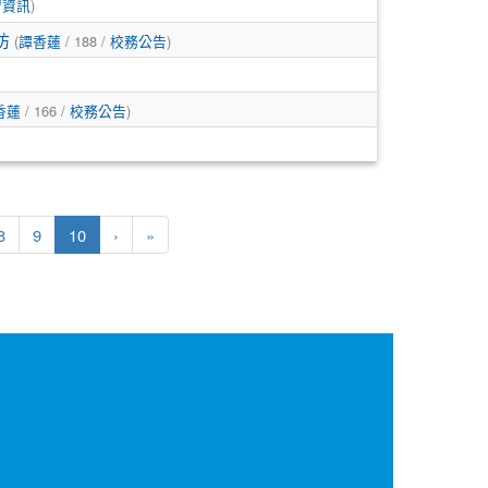
習資訊
)
坊
(
譚香蓮
/ 188 /
校務公告
)
香蓮
/ 166 /
校務公告
)
(目前頁次)
下一頁
最後頁
8
9
10
›
»