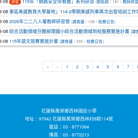
3-08
115年「網路安全停看聽」系列研習
(
劉佑祖
/ 181 /
教師研
研習
3-08
東區美感教育大學基地」114-2學期美感列車再次出發培訓工作
3-08
2026年二二八人權教師研習營
(
譚香蓮
/ 138 /
校務公告
)
3-08
綜合活動領域分團辦理國小綜合活動領域到校服務實施計畫
(
譚
3-08
115年語文競賽實施計畫
(
譚香蓮
/ 205 /
校務公告
)
第一頁
上一頁
«
‹
1
2
3
4
5
6
7
花蓮縣萬榮鄉西林國民小學
地址：97942 花蓮縣萬榮鄉西林村8鄰114號
電話：03 - 8771064
傳真：03 - 8772213