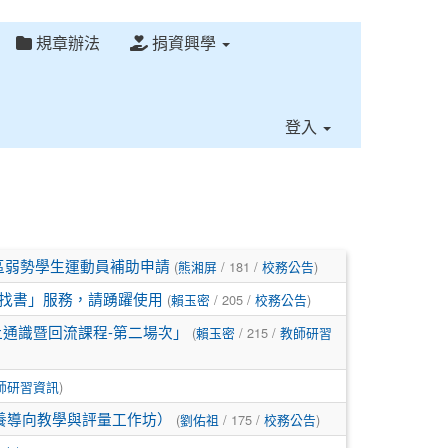
規章辦法
捐資興學
⏸
登入
地區弱勢學生運動員補助申請
(
熊湘屏
/ 181 /
校務公告
)
I找書」服務，請踴躍使用
(
賴玉密
/ 205 /
校務公告
)
通識暨回流課程-第二場次」
(
賴玉密
/ 215 /
教師研習
師研習資訊
)
養導向教學與評量工作坊）
(
劉佑祖
/ 175 /
校務公告
)