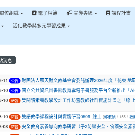
單位組織
電子相簿
宣導專區
課程計畫
區
活化教學與多元學習成果
站消息
章列表
3-11
財團法人蘇天財文教基金會委託辦理2026年度「花東 
公告
3-10
國立公共資訊圖書館教育雲電子書服務平台全新推出「A
公告
3-10
雙閱讀素養教學設計工作坊暨教師社群實施計畫之「線 上
研習
3-10
雙語教學課程設計與實踐研習0506_線上
(
郭淑禎
/ 155 /
教
研習
3-08
安全教育素養導向教學研習（子2防墜安全、食藥安全素
研習