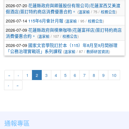
2026-07-20
花蓮縣政府與卿蓬股份有限公司(花蓮潔西艾美渡
假酒店)簽訂特約商店消費優惠合約。
(
溫家榆
/ 75 /
校務公告
)
2026-07-14
115年6月會計月報
(
溫家榆
/ 95 /
校務公告
)
2026-07-09
花蓮縣政府與樸樂咖啡(花蓮富祥店)簽訂特約商店
消費優惠合約。
(
溫家榆
/ 107 /
校務公告
)
2026-07-09
國家文官學院訂於本（115）年8月至9月間辦理
「公務治理實戰班」系列課程
(
溫家榆
/ 87 /
教師研習資訊
)
第一頁
上一頁
(目前頁次)
«
‹
1
2
3
4
5
6
7
8
9
10
下一頁
最後頁
›
»
通報專區