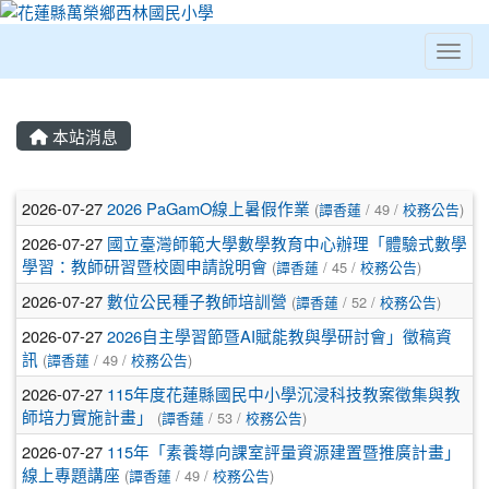
Toggl
⏸
本站消息
文章列表
2026-07-27
2026 PaGamO線上暑假作業
(
譚香蓮
/ 49 /
校務公告
)
2026-07-27
國立臺灣師範大學數學教育中心辦理「體驗式數學
學習：教師研習暨校園申請說明會
(
譚香蓮
/ 45 /
校務公告
)
2026-07-27
數位公民種子教師培訓營
(
譚香蓮
/ 52 /
校務公告
)
2026-07-27
2026自主學習節暨AI賦能教與學研討會」徵稿資
訊
(
譚香蓮
/ 49 /
校務公告
)
2026-07-27
115年度花蓮縣國民中小學沉浸科技教案徵集與教
師培力實施計畫」
(
譚香蓮
/ 53 /
校務公告
)
2026-07-27
115年「素養導向課室評量資源建置暨推廣計畫」
線上專題講座
(
譚香蓮
/ 49 /
校務公告
)