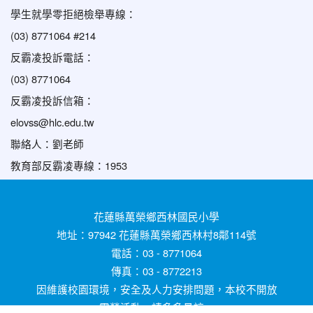
學生就學零拒絕檢舉專線：
(03) 8771064 #214
反霸凌投訴電話：
(03) 8771064
反霸凌投訴信箱：
elovss@hlc.edu.tw
聯絡人：劉老師
教育部反霸凌專線：1953
花蓮縣萬榮鄉西林國民小學
地址：97942 花蓮縣萬榮鄉西林村8鄰114號
電話：03 - 8771064
傳真：03 - 8772213
因維護校園環境，安全及人力安排問題，本校不開放
露營活動，請多多見諒。