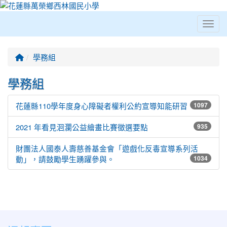
Toggl
⏸
回首頁
學務組
學務組
花蓮縣110學年度身心障礙者權利公約宣導知能研習
1097
2021 年看見洄瀾公益繪畫比賽徵選要點
935
財團法人國泰人壽慈善基金會「遊戲化反毒宣導系列活
動」，請鼓勵學生踴躍參與。
1034