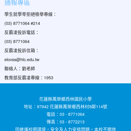
通報專區
學生就學零拒絕檢舉專線：
(03) 8771064 #214
反霸凌投訴電話：
(03) 8771064
反霸凌投訴信箱：
elovss@hlc.edu.tw
聯絡人：劉老師
教育部反霸凌專線：1953
花蓮縣萬榮鄉西林國民小學
地址：97942 花蓮縣萬榮鄉西林村8鄰114號
電話：03 - 8771064
傳真：03 - 8772213
因維護校園環境，安全及人力安排問題，本校不開放