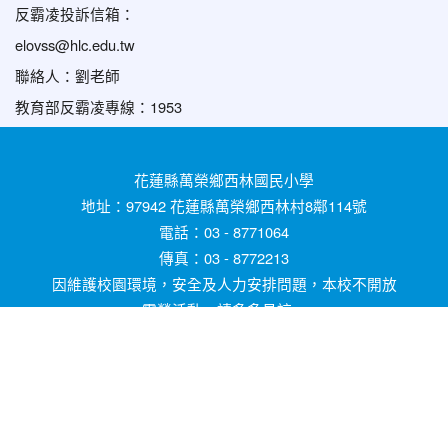
反霸凌投訴信箱：
elovss@hlc.edu.tw
聯絡人：劉老師
教育部反霸凌專線：1953
花蓮縣萬榮鄉西林國民小學
地址：97942 花蓮縣萬榮鄉西林村8鄰114號
電話：03 - 8771064
傳真：03 - 8772213
因維護校園環境，安全及人力安排問題，本校不開放
露營活動，請多多見諒。