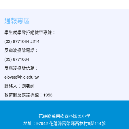
通報專區
學生就學零拒絕檢舉專線：
(03) 8771064 #214
反霸凌投訴電話：
(03) 8771064
反霸凌投訴信箱：
elovss@hlc.edu.tw
聯絡人：劉老師
教育部反霸凌專線：1953
花蓮縣萬榮鄉西林國民小學
地址：97942 花蓮縣萬榮鄉西林村8鄰114號