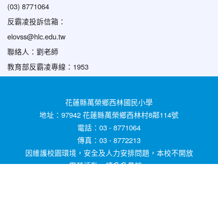
(03) 8771064
反霸凌投訴信箱：
elovss@hlc.edu.tw
聯絡人：劉老師
教育部反霸凌專線：1953
花蓮縣萬榮鄉西林國民小學
地址：97942 花蓮縣萬榮鄉西林村8鄰114號
電話：03 - 8771064
傳真：03 - 8772213
因維護校園環境，安全及人力安排問題，本校不開放
露營活動，請多多見諒。