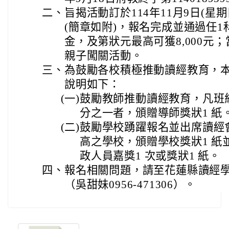
二、
旨揭活動訂於114年11月9日(星
(簡章如附)，報名完成並通過任
金，及第狀元最高可獲8,000元
親子闖關活動。
三、
為鼓勵各校積極推動讀經教育，
說明如下：
(一)
鼓勵教師推動讀經教育，凡班
分之一者，頒贈導師獎狀1 紙
(二)
鼓勵學校踴躍報名並出席讀經
高之學校，頒贈學校獎狀1 紙
政人員嘉獎1 次或獎狀1 紙。
四、
報名相關問題，請至花蓮縣讀經
（吳甜妹0956-471306）。