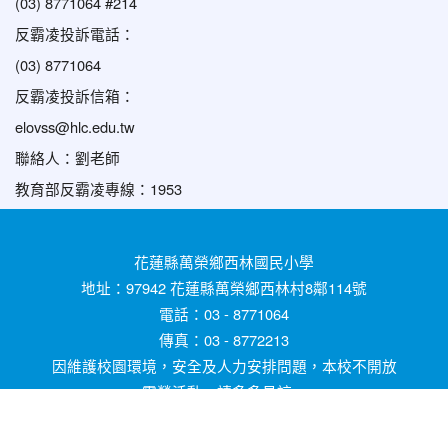
(03) 8771064 #214
反霸凌投訴電話：
(03) 8771064
反霸凌投訴信箱：
elovss@hlc.edu.tw
聯絡人：劉老師
教育部反霸凌專線：1953
花蓮縣萬榮鄉西林國民小學
地址：97942 花蓮縣萬榮鄉西林村8鄰114號
電話：03 - 8771064
傳真：03 - 8772213
因維護校園環境，安全及人力安排問題，本校不開放
露營活動，請多多見諒。