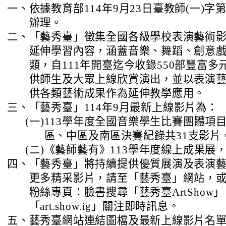
一、
依據教育部114年9月23日臺教師(一)字第11
辦理。
二、
「藝秀臺」徵集全國各級學校表演藝術
延伸學習內容，涵蓋音樂、舞蹈、創意
類，自111年開臺迄今收錄550部豐富
供師生及大眾上線欣賞演出，並以表演
供各類藝術成果作為延伸教學應用。
三、
「藝秀臺」114年9月最新上線影片為：
(一)
113學年度全國音樂學生比賽團體項
區、中區及南區決賽紀錄共31支影片
(二)
《藝師藝有》113學年度線上成果展
四、
「藝秀臺」將持續提供優質展演及表演
更多精采影片，請至「藝秀臺」網站，
粉絲專頁：臉書搜尋「藝秀臺ArtShow
「art.show.ig」關注即時訊息。
五、
藝秀臺網站連結圖檔及最新上線影片名