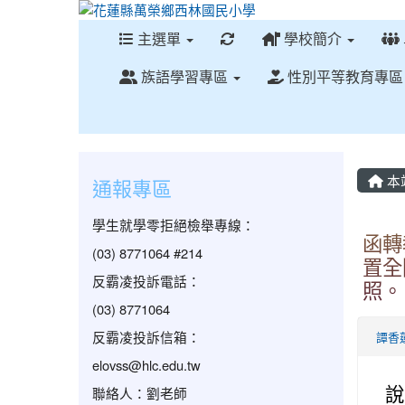
重新取得佈景設定
主選單
學校簡介
族語學習專區
性別平等教育專
本
通報專區
學生就學零拒絕檢舉專線：
函轉
(03) 8771064 #214
置全國
反霸凌投訴電話：
照。
(03) 8771064
反霸凌投訴信箱：
譚香
elovss@hlc.edu.tw
聯絡人：劉老師
說