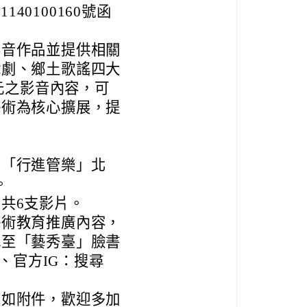
40100160號函
影音作品並提供相關
戲劇、鄉土歌謠四大
多元之影音內容，可
藝術為核心擴展，提
目「行進管樂」北
。
，共6支影片。
藝術教育推廣內容，
或至「藝秀臺」臉書
」、官方IG：搜尋
單如附件，歡迎多加