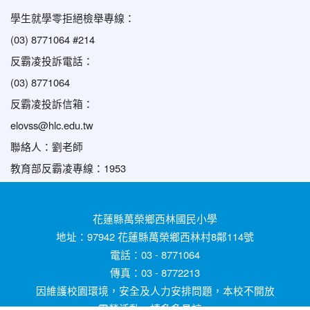
學生就學零拒絕檢舉專線：
(03) 8771064 #214
反霸凌投訴電話：
(03) 8771064
反霸凌投訴信箱：
elovss@hlc.edu.tw
聯絡人：劉老師
教育部反霸凌專線：1953
花蓮縣萬榮鄉西林國民小學
地址：97942 花蓮縣萬榮鄉西林村8鄰114號
電話：03 - 8771064
傳真：03 - 8772213
因維護校園環境，安全及人力安排問題，本校不開放
露營活動，請多多見諒。