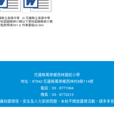
花蓮縣立高級中等
2) 花蓮縣立高級中等
學校超額教師介聘
以下學校超額教師介聘
點對照表001.d
作業要點02.doc
花蓮縣萬榮鄉西林國民小學
地址：97942 花蓮縣萬榮鄉西林村8鄰114號
電話：03 - 8771064
傳真：03 - 8772213
護校園環境，安全及人力安排問題，本校不開放露營活動，請多多