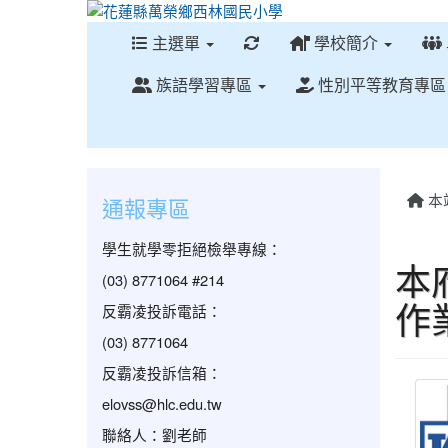
重新取得佈景設定
主選單
學校簡介
族語學習專區
性別平等教育專
本
通報專區
學生就學零拒絕檢舉專線：
本
(03) 8771064 #214
作
反霸凌投訴電話：
(03) 8771064
反霸凌投訴信箱：
elovss@hlc.edu.tw
聯絡人：劉老師