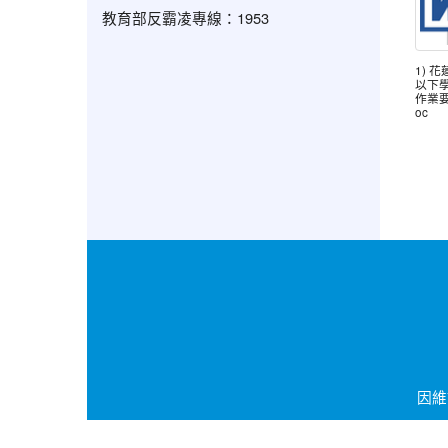
教育部反霸凌專線：1953
1) 
以下
作業要
oc
因維