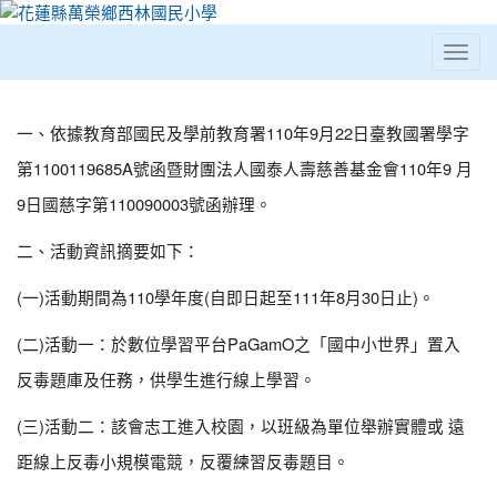
Toggl
⏸
財團法人國泰人壽慈善基金會「
一、依據教育部國民及學前教育署110年9月22日臺教國署學字
第1100119685A號函暨財團法人國泰人壽慈善基金會110年9 月
9日國慈字第110090003號函辦理。
二、活動資訊摘要如下：
(一)活動期間為110學年度(自即日起至111年8月30日止)。
(二)活動一：於數位學習平台PaGamO之「國中小世界」置入
反毒題庫及任務，供學生進行線上學習。
(三)活動二：該會志工進入校園，以班級為單位舉辦實體或 遠
距線上反毒小規模電競，反覆練習反毒題目。