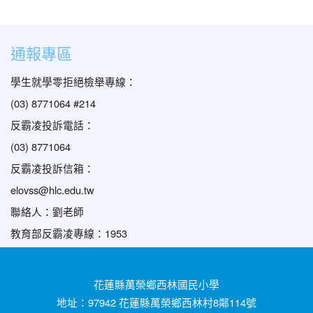
通報專區
學生就學零拒絕檢舉專線：
(03) 8771064 #214
反霸凌投訴電話：
(03) 8771064
反霸凌投訴信箱：
elovss@hlc.edu.tw
聯絡人：劉老師
教育部反霸凌專線：1953
花蓮縣萬榮鄉西林國民小學
地址：97942 花蓮縣萬榮鄉西林村8鄰114號