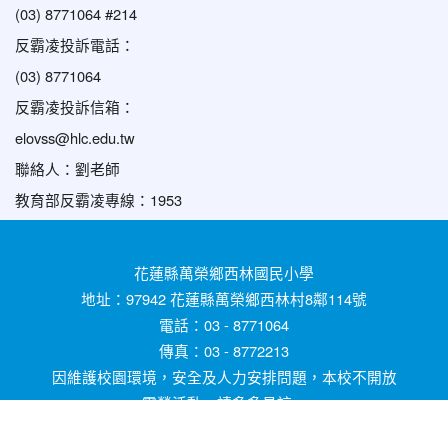
(03) 8771064 #214
反霸凌投訴電話：
(03) 8771064
反霸凌投訴信箱：
elovss@hlc.edu.tw
聯絡人：劉老師
教育部反霸凌專線：1953
花蓮縣萬榮鄉西林國民小學
地址：97942 花蓮縣萬榮鄉西林村8鄰114號
電話：03 - 8771064
傳真：03 - 8772213
因維護校園環境，安全及人力安排問題，本校不開放
露營活動，請多多見諒。