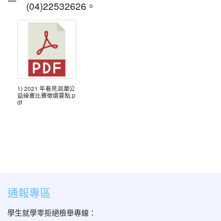
(04)22532626。
1) 2021 年看見洄瀾公
益繪畫比賽徵選要點.p
df
通報專區
學生就學零拒絕檢舉專線：