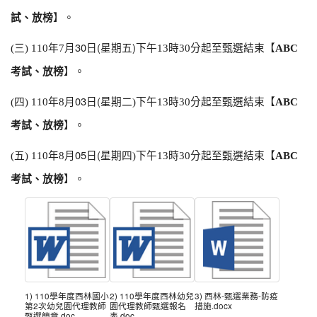
試、放榜
】
。
月30日(星期五)
(
三) 110
年7
下
午13
時30
分
起至甄選結束
【
ABC
考試、放榜
】
。
月03日(星期
分起至甄選結束
(
四) 110
年8
二
)
下
午13
時30
【
ABC
考試、放榜
】
。
月05日(星期
分起至甄選結束
(
五) 110
年8
四
)
下
午13
時30
【
ABC
考試、放榜
】
。
1) 110學年度西林國小
2) 110學年度西林幼兒
3) 西林-甄選業務-防疫
第2次幼兒園代理教師
園代理教師甄選報名
措施.docx
甄選簡章.doc
表.doc