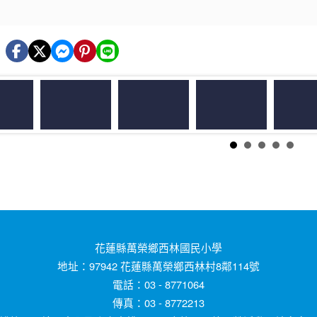
花蓮縣萬榮鄉西林國民小學
地址：97942 花蓮縣萬榮鄉西林村8鄰114號
電話：03 - 8771064
傳真：03 - 8772213