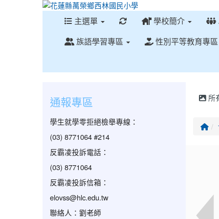
重新取得佈景設定
主選單
學校簡介
族語學習專區
性別平等教育專
所
通報專區
學生就學零拒絕檢舉專線：
回
(03) 8771064 #214
反霸凌投訴電話：
(03) 8771064
反霸凌投訴信箱：
elovss@hlc.edu.tw
聯絡人：劉老師