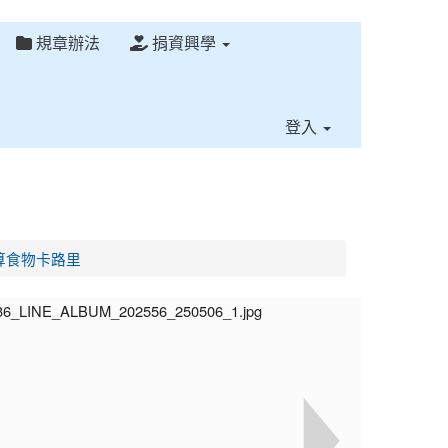
規章辦法
捐資興學
⏸
登入
暨計算食物卡路里