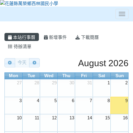
Toggl
⏸
本站行事曆
新增事件
下載簡曆
待辦清單
Calendar
August 2026
今天
Mon
Tue
Wed
Thu
Fri
Sat
Sun
27
28
29
30
31
1
2
3
4
5
6
7
8
9
10
11
12
13
14
15
16