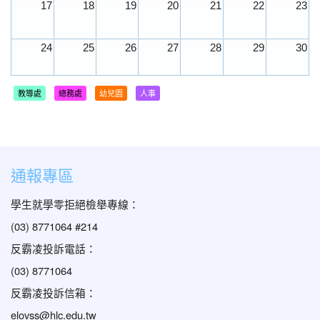
17
18
19
20
21
22
23
24
25
26
27
28
29
30
31
1
2
3
4
5
6
教導處
總務處
幼兒園
人事
通報專區
學生就學零拒絕檢舉專線：
(03) 8771064 #214
反霸凌投訴電話：
(03) 8771064
反霸凌投訴信箱：
elovss@hlc.edu.tw